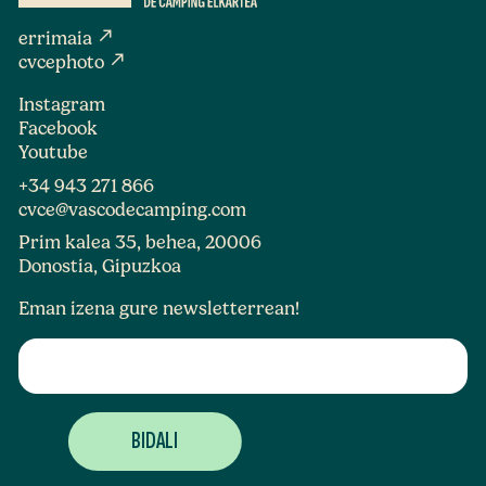
north_east
errimaia
north_east
cvcephoto
Instagram
Facebook
Youtube
+34 943 271 866
cvce@vascodecamping.com
Prim kalea 35, behea, 20006
Donostia, Gipuzkoa
Eman izena gure newsletterrean!