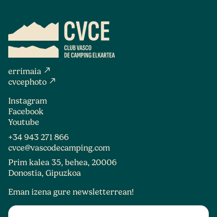
north_east
errimaia
north_east
cvcephoto
Instagram
Facebook
Youtube
+34 943 271 866
cvce@vascodecamping.com
Prim kalea 35, behea, 20006
Donostia, Gipuzkoa
Eman izena gure newsletterrean!