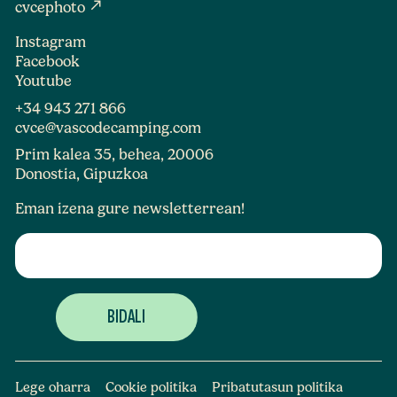
north_east
cvcephoto
Instagram
Facebook
Youtube
+34 943 271 866
cvce@vascodecamping.com
Prim kalea 35, behea, 20006
Donostia, Gipuzkoa
Eman izena gure newsletterrean!
Lege oharra
Cookie politika
Pribatutasun politika