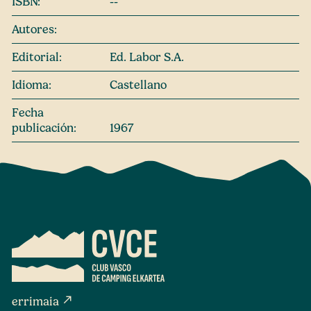
ISBN:
--
Autores:
Editorial:
Ed. Labor S.A.
Idioma:
Castellano
Fecha
publicación:
1967
north_east
errimaia