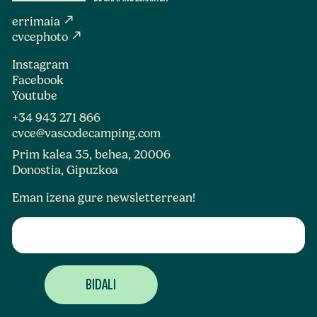
north_east
errimaia
north_east
cvcephoto
Instagram
Facebook
Youtube
+34 943 271 866
cvce@vascodecamping.com
Prim kalea 35, behea, 20006
Donostia, Gipuzkoa
Eman izena gure newsletterrean!