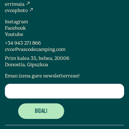
north_east
errimaia
north_east
cvcephoto
Instagram
Facebook
Youtube
+34 943 271 866
cvce@vascodecamping.com
Prim kalea 35, behea, 20006
Donostia, Gipuzkoa
Eman izena gure newsletterrean!