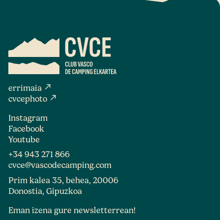
north_east
errimaia
north_east
cvcephoto
Instagram
Facebook
Youtube
+34 943 271 866
cvce@vascodecamping.com
Prim kalea 35, behea, 20006
Donostia, Gipuzkoa
Eman izena gure newsletterrean!