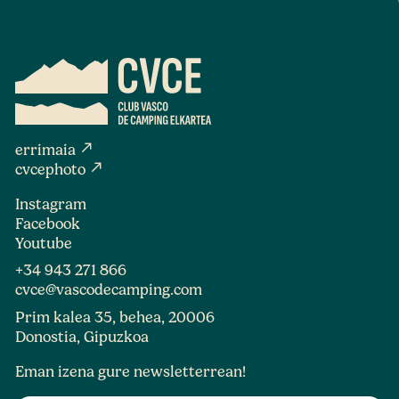
north_east
errimaia
north_east
cvcephoto
Instagram
Facebook
Youtube
+34 943 271 866
cvce@vascodecamping.com
Prim kalea 35, behea, 20006
Donostia, Gipuzkoa
Eman izena gure newsletterrean!