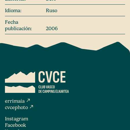
Idioma:
Ruso
Fecha
publicación:
2006
north_east
errimaia
north_east
cvcephoto
Instagram
Facebook