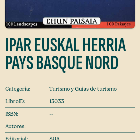
IPAR EUSKAL HERRIA
PAYS BASQUE NORD
Categoría:
Turismo y Guías de turismo
LibroID:
13033
ISBN:
--
Autores:
Editorial:
SUA