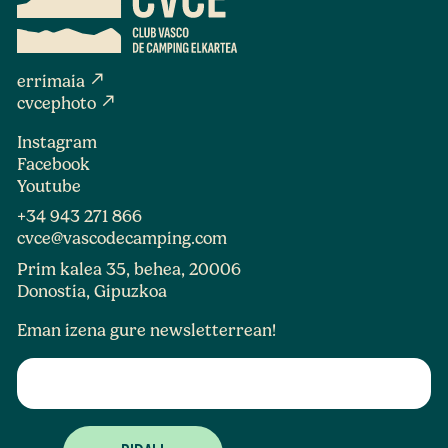
north_east
errimaia
north_east
cvcephoto
Instagram
Facebook
Youtube
+34 943 271 866
cvce@vascodecamping.com
Prim kalea 35, behea, 20006
Donostia, Gipuzkoa
Eman izena gure newsletterrean!