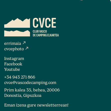
north_east
errimaia
north_east
cvcephoto
Instagram
Facebook
Youtube
+34 943 271 866
cvce@vascodecamping.com
Prim kalea 35, behea, 20006
Donostia, Gipuzkoa
Eman izena gure newsletterrean!