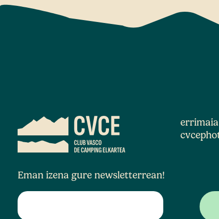
errimai
cvcepho
Eman izena gure newsletterrean!