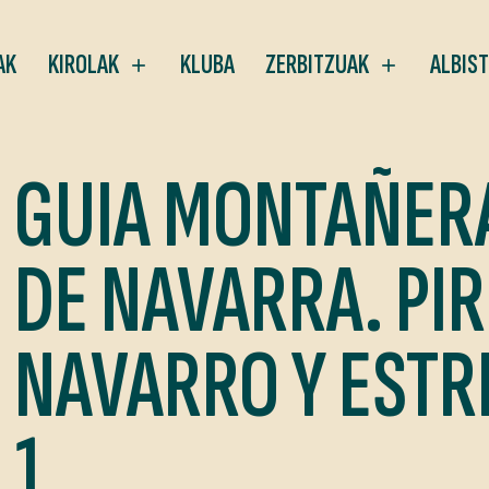
AK
KIROLAK
KLUBA
ZERBITZUAK
ALBIS
GUIA MONTAÑER
DE NAVARRA. PI
NAVARRO Y ESTR
1