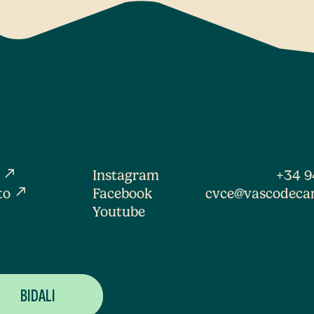
north_east
a
Instagram
+34 9
north_east
to
Facebook
cvce@vascodeca
Youtube