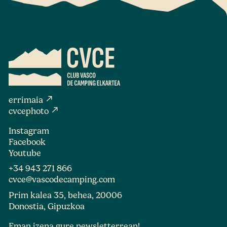
north_east
errimaia
north_east
cvcephoto
Instagram
Facebook
Youtube
+34 943 271 866
cvce@vascodecamping.com
Prim kalea 35, behea, 20006
Donostia, Gipuzkoa
Eman izena gure newsletterrean!