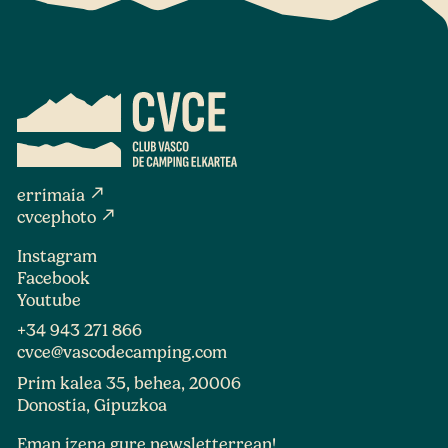
north_east
errimaia
north_east
cvcephoto
Instagram
Facebook
Youtube
+34 943 271 866
cvce@vascodecamping.com
Prim kalea 35, behea, 20006
Donostia, Gipuzkoa
Eman izena gure newsletterrean!