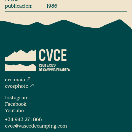
publicación:
1986
north_east
errimaia
north_east
cvcephoto
Instagram
Facebook
Youtube
+34 943 271 866
cvce@vascodecamping.com