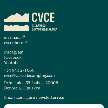
north_east
errimaia
north_east
cvcephoto
Instagram
Facebook
Youtube
+34 943 271 866
cvce@vascodecamping.com
Prim kalea 35, behea, 20006
Donostia, Gipuzkoa
Eman izena gure newsletterrean!