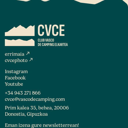
north_east
errimaia
north_east
cvcephoto
Instagram
Facebook
Youtube
+34 943 271 866
cvce@vascodecamping.com
Prim kalea 35, behea, 20006
Donostia, Gipuzkoa
Eman izena gure newsletterrean!