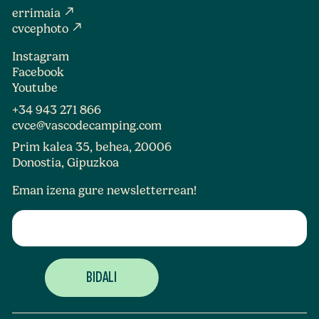
north_east
errimaia
north_east
cvcephoto
Instagram
Facebook
Youtube
+34 943 271 866
cvce@vascodecamping.com
Prim kalea 35, behea, 20006
Donostia, Gipuzkoa
Eman izena gure newsletterrean!