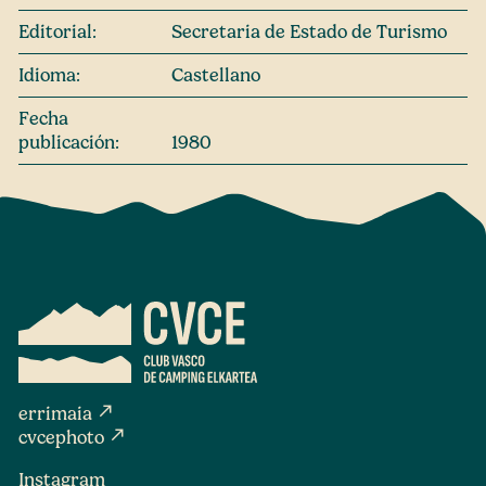
Editorial:
Secretaria de Estado de Turismo
Idioma:
Castellano
Fecha
publicación:
1980
north_east
errimaia
north_east
cvcephoto
Instagram