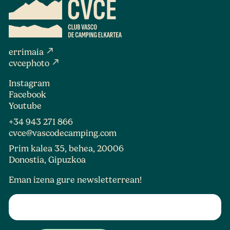
north_east
errimaia
north_east
cvcephoto
Instagram
Facebook
Youtube
+34 943 271 866
cvce@vascodecamping.com
Prim kalea 35, behea, 20006
Donostia, Gipuzkoa
Eman izena gure newsletterrean!