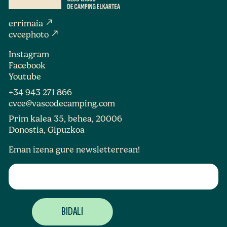
north_east
errimaia
north_east
cvcephoto
Instagram
Facebook
Youtube
+34 943 271 866
cvce@vascodecamping.com
Prim kalea 35, behea, 20006
Donostia, Gipuzkoa
Eman izena gure newsletterrean!