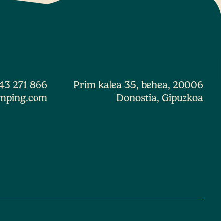
43 271 866
Prim kalea 35, behea, 20006
mping.com
Donostia, Gipuzkoa