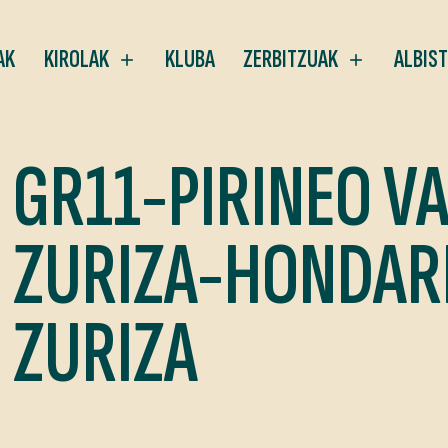
AK
KIROLAK
KLUBA
ZERBITZUAK
ALBIS
GR11-PIRINEO V
ZURIZA-HONDARR
ZURIZA