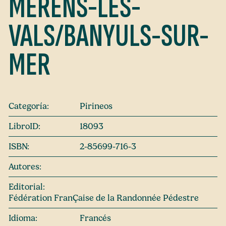
MÉRENS-LES-
VALS/BANYULS-SUR-
MER
Categoría:
Pirineos
LibroID:
18093
ISBN:
2-85699-716-3
Autores:
Editorial:
Fédération FranÇaise de la Randonnée Pédestre
Idioma:
Francés