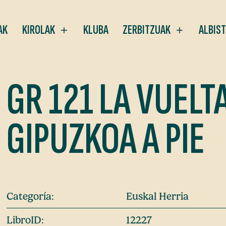
AK
KIROLAK
KLUBA
ZERBITZUAK
ALBIS
GR 121 LA VUELT
GIPUZKOA A PIE
Categoría:
Euskal Herria
LibroID:
12227