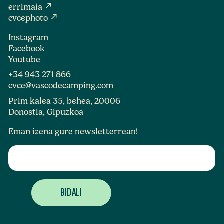
north_east
errimaia
north_east
cvcephoto
Instagram
Facebook
Youtube
+34 943 271 866
cvce@vascodecamping.com
Prim kalea 35, behea, 20006
Donostia, Gipuzkoa
Eman izena gure newsletterrean!