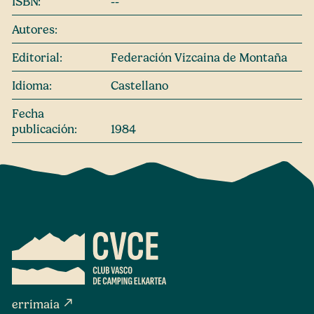
ISBN:
--
Autores:
Editorial:
Federación Vizcaina de Montaña
Idioma:
Castellano
Fecha
publicación:
1984
north_east
errimaia