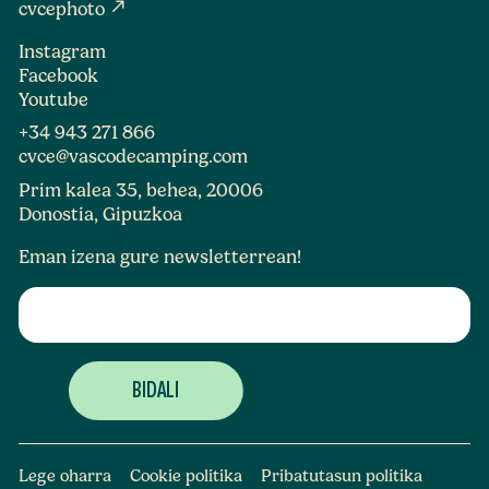
north_east
cvcephoto
Instagram
Facebook
Youtube
+34 943 271 866
cvce@vascodecamping.com
Prim kalea 35, behea, 20006
Donostia, Gipuzkoa
Eman izena gure newsletterrean!
Lege oharra
Cookie politika
Pribatutasun politika