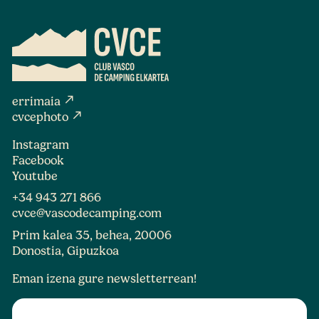
north_east
errimaia
north_east
cvcephoto
Instagram
Facebook
Youtube
+34 943 271 866
cvce@vascodecamping.com
Prim kalea 35, behea, 20006
Donostia, Gipuzkoa
Eman izena gure newsletterrean!