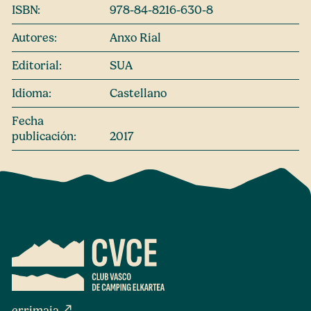
ISBN:
978-84-8216-630-8
Autores:
Anxo Rial
Editorial:
SUA
Idioma:
Castellano
Fecha
publicación:
2017
north_east
errimaia