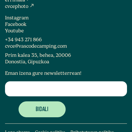
north_east
cvcephoto
Instagram
Facebook
Youtube
+34 943 271 866
cvce@vascodecamping.com
Prim kalea 35, behea, 20006
Donostia, Gipuzkoa
Eman izena gure newsletterrean!