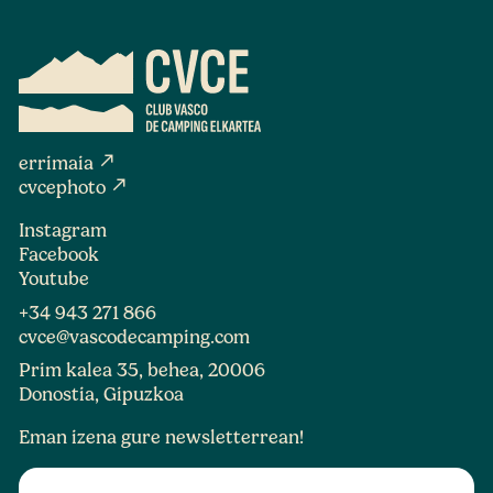
north_east
errimaia
north_east
cvcephoto
Instagram
Facebook
Youtube
+34 943 271 866
cvce@vascodecamping.com
Prim kalea 35, behea, 20006
Donostia, Gipuzkoa
Eman izena gure newsletterrean!