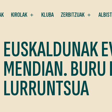
AK
KIROLAK
KLUBA
ZERBITZUAK
ALBIS
EUSKALDUNAK E
MENDIAN. BURU 
LURRUNTSUA