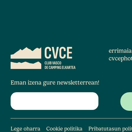
errimai
cvcepho
Eman izena gure newsletterrean!
Lege oharra
Cookie politika
Pribatutasun poli