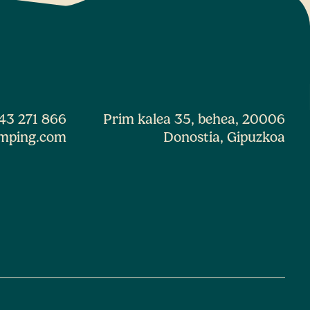
43 271 866
Prim kalea 35, behea, 20006
mping.com
Donostia, Gipuzkoa