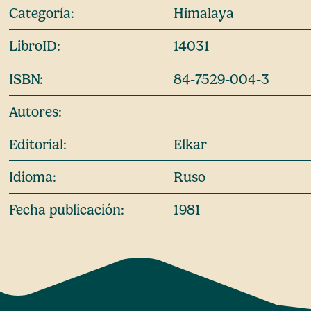
Categoría:
Himalaya
LibroID:
14031
ISBN:
84-7529-004-3
Autores:
Editorial:
Elkar
Idioma:
Ruso
Fecha publicación:
1981