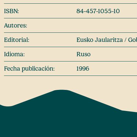
ISBN:
84-457-1055-10
Autores:
Editorial:
Eusko Jaularitza / Go
Idioma:
Ruso
Fecha publicación:
1996