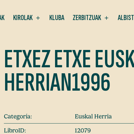
AK
KIROLAK
KLUBA
ZERBITZUAK
ALBIS
ETXEZ ETXE EUS
HERRIAN1996
Categoría:
Euskal Herria
LibroID:
12079