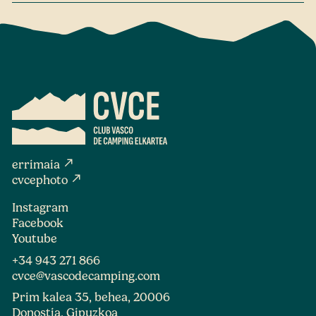
north_east
errimaia
north_east
cvcephoto
Instagram
Facebook
Youtube
+34 943 271 866
cvce@vascodecamping.com
Prim kalea 35, behea, 20006
Donostia, Gipuzkoa