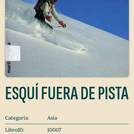
ESQUÍ FUERA DE PISTA
Categoría:
Asia
LibroID:
10007