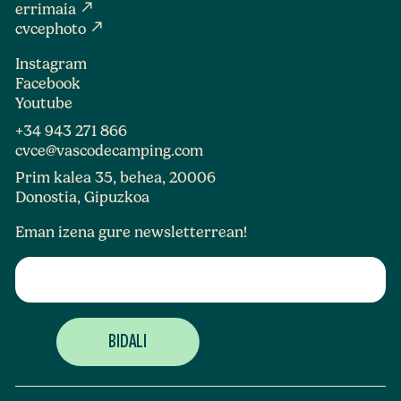
north_east
errimaia
north_east
cvcephoto
Instagram
Facebook
Youtube
+34 943 271 866
cvce@vascodecamping.com
Prim kalea 35, behea, 20006
Donostia, Gipuzkoa
Eman izena gure newsletterrean!