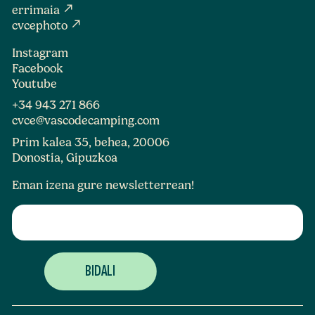
north_east
errimaia
north_east
cvcephoto
Instagram
Facebook
Youtube
+34 943 271 866
cvce@vascodecamping.com
Prim kalea 35, behea, 20006
Donostia, Gipuzkoa
Eman izena gure newsletterrean!