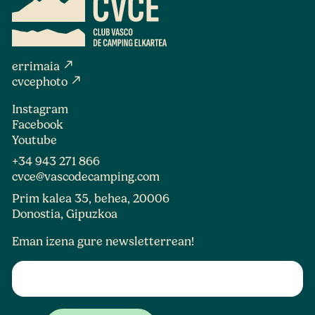
north_east
errimaia
north_east
cvcephoto
Instagram
Facebook
Youtube
+34 943 271 866
cvce@vascodecamping.com
Prim kalea 35, behea, 20006
Donostia, Gipuzkoa
Eman izena gure newsletterrean!