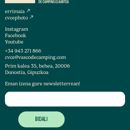
north_east
errimaia
north_east
cvcephoto
Instagram
Facebook
Youtube
+34 943 271 866
cvce@vascodecamping.com
Prim kalea 35, behea, 20006
Donostia, Gipuzkoa
Eman izena gure newsletterrean!