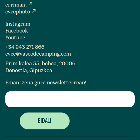
north_east
errimaia
north_east
cvcephoto
Instagram
Facebook
Youtube
+34 943 271 866
cvce@vascodecamping.com
Prim kalea 35, behea, 20006
Donostia, Gipuzkoa
Eman izena gure newsletterrean!