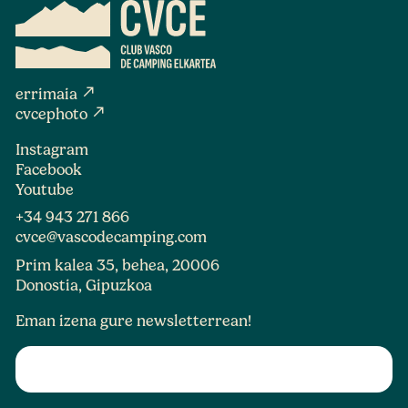
north_east
errimaia
north_east
cvcephoto
Instagram
Facebook
Youtube
+34 943 271 866
cvce@vascodecamping.com
Prim kalea 35, behea, 20006
Donostia, Gipuzkoa
Eman izena gure newsletterrean!