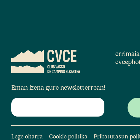
errimai
cvcepho
Eman izena gure newsletterrean!
Lege oharra
Cookie politika
Pribatutasun poli