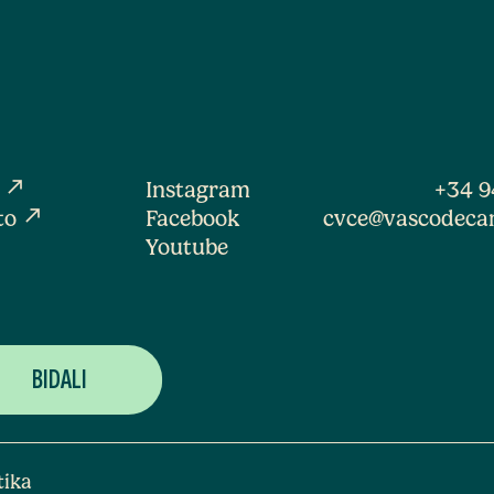
north_east
a
Instagram
+34 9
north_east
to
Facebook
cvce@vascodeca
Youtube
tika