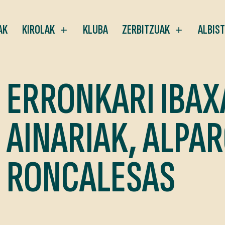
AK
KIROLAK
KLUBA
ZERBITZUAK
ALBIS
ERRONKARI IBA
AINARIAK, ALPA
RONCALESAS