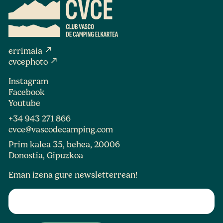
north_east
errimaia
north_east
cvcephoto
Instagram
Facebook
Youtube
+34 943 271 866
cvce@vascodecamping.com
Prim kalea 35, behea, 20006
Donostia, Gipuzkoa
Eman izena gure newsletterrean!