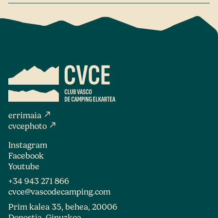
north_east
errimaia
north_east
cvcephoto
Instagram
Facebook
Youtube
+34 943 271 866
cvce@vascodecamping.com
Prim kalea 35, behea, 20006
Donostia, Gipuzkoa