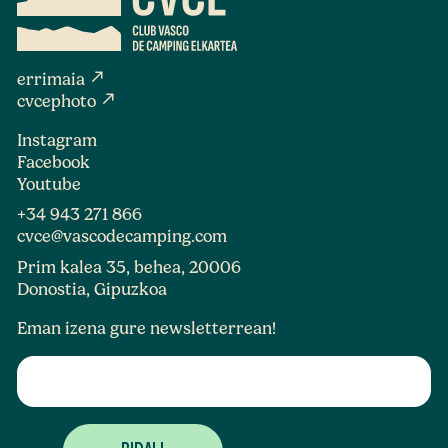
north_east
errimaia
north_east
cvcephoto
Instagram
Facebook
Youtube
+34 943 271 866
cvce@vascodecamping.com
Prim kalea 35, behea, 20006
Donostia, Gipuzkoa
Eman izena gure newsletterrean!