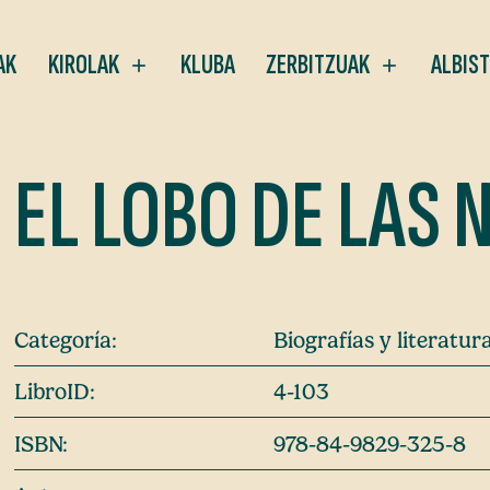
AK
KIROLAK
KLUBA
ZERBITZUAK
ALBIS
EL LOBO DE LAS 
Categoría:
Biografías y literatu
LibroID:
4-103
ISBN:
978-84-9829-325-8