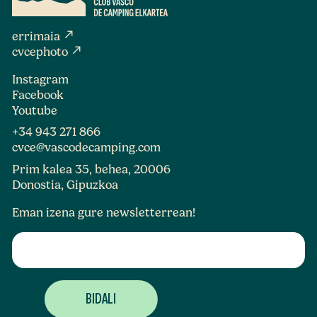
north_east
errimaia
north_east
cvcephoto
Instagram
Facebook
Youtube
+34 943 271 866
cvce@vascodecamping.com
Prim kalea 35, behea, 20006
Donostia, Gipuzkoa
Eman izena gure newsletterrean!