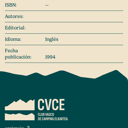
ISBN:
--
Autores:
Editorial:
Idioma:
Inglés
Fecha
publicación:
1994
north_east