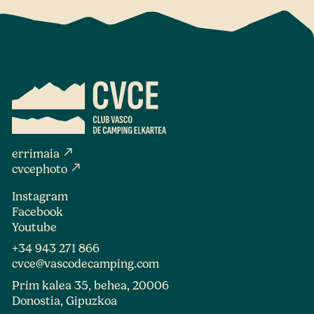
north_east
errimaia
north_east
cvcephoto
Instagram
Facebook
Youtube
+34 943 271 866
cvce@vascodecamping.com
Prim kalea 35, behea, 20006
Donostia, Gipuzkoa