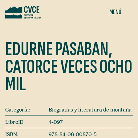
MENÚ
EDURNE PASABAN,
CATORCE VECES OCHO
MIL
Categoría:
Biografías y literatura de montaña
LibroID:
4-097
ISBN:
978-84-08-00870-5