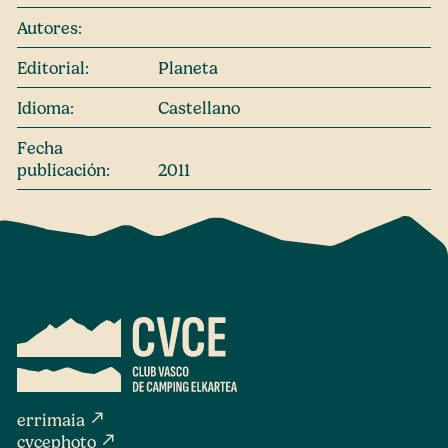
Autores:
Editorial:
Planeta
Idioma:
Castellano
Fecha
publicación:
2011
north_east
errimaia
north_east
cvcephoto