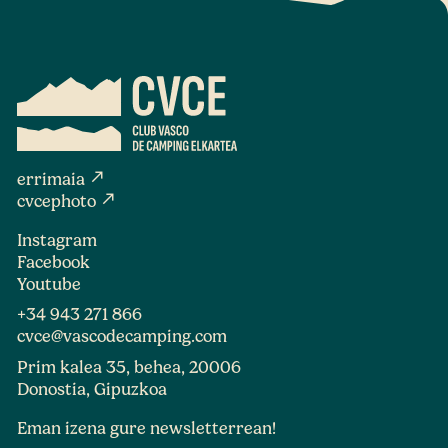
north_east
errimaia
north_east
cvcephoto
Instagram
Facebook
Youtube
+34 943 271 866
cvce@vascodecamping.com
Prim kalea 35, behea, 20006
Donostia, Gipuzkoa
Eman izena gure newsletterrean!