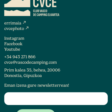
north_east
errimaia
north_east
cvcephoto
Instagram
Facebook
Youtube
+34 943 271 866
cvce@vascodecamping.com
Prim kalea 35, behea, 20006
Donostia, Gipuzkoa
Eman izena gure newsletterrean!