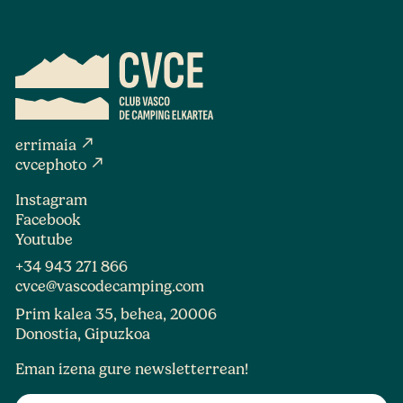
north_east
errimaia
north_east
cvcephoto
Instagram
Facebook
Youtube
+34 943 271 866
cvce@vascodecamping.com
Prim kalea 35, behea, 20006
Donostia, Gipuzkoa
Eman izena gure newsletterrean!