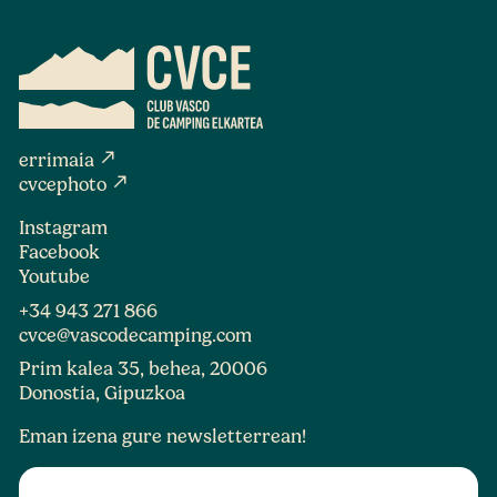
north_east
errimaia
north_east
cvcephoto
Instagram
Facebook
Youtube
+34 943 271 866
cvce@vascodecamping.com
Prim kalea 35, behea, 20006
Donostia, Gipuzkoa
Eman izena gure newsletterrean!